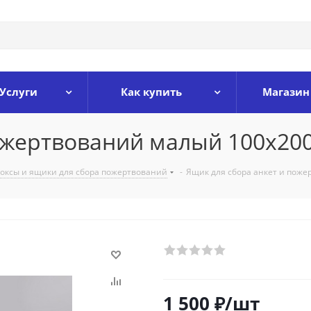
Услуги
Как купить
Магазин
пожертвований малый 100х2
оксы и ящики для сбора пожертвований
-
Ящик для сбора анкет и пож
1 500
₽
/шт