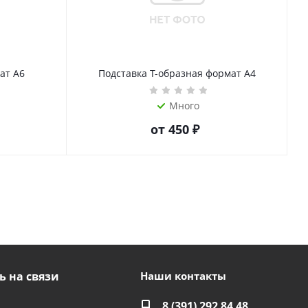
ат А6
Подставка Т-образная формат А4
Много
от
450 ₽
ь на связи
Наши контакты
8 (391) 292 84 48