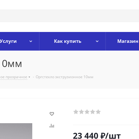
Услуги
Как купить
Магазин
 10мм
ное прозрачное
-
Оргстекло экструзионное 10мм
23 440
₽
/шт