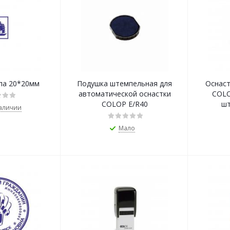
па 20*20мм
Подушка штемпельная для
Оснаст
автоматической оснастки
COLO
COLOP E/R40
шт
наличии
Мало