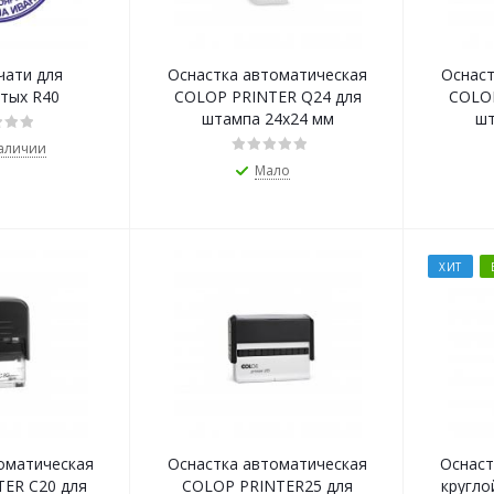
чати для
Оснастка автоматическая
Оснаст
тых R40
COLOP PRINTER Q24 для
COLOP
штампа 24х24 мм
шт
наличии
Мало
ХИТ
оматическая
Оснастка автоматическая
Оснаст
ER С20 для
COLOP PRINTER25 для
кругло