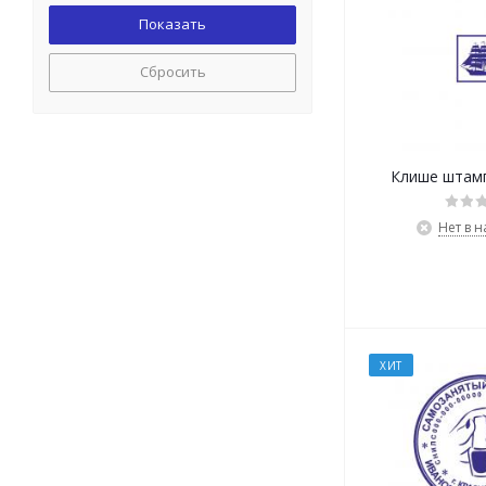
Сбросить
Клише штам
Нет в 
ХИТ