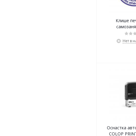
Клише пе
самозаня
Нет в 
Оснастка авт
COLOP PRINT