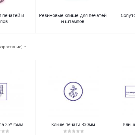
я печатей и
Резиновые клише для печатей
Сопут
пов
и штампов
озрастание)
па 25*25мм
Клише печати R30мм
Клиш